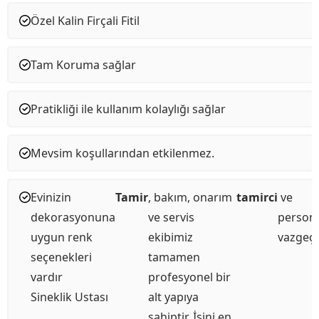
Özel Kalin Firçali Fitil
Tam Koruma sağlar
Pratikliği ile kullanım kolaylığı sağlar
Mevsim koşullarından etkilenmez.
Evinizin
Tamir
, bakım, onarım
tamirci
ve
dekorasyonuna
ve servis
persone
uygun renk
ekibimiz
vazgeçi
seçenekleri
tamamen
vardır
profesyonel bir
Sineklik Ustası
alt yapıya
sahiptir. İşini en